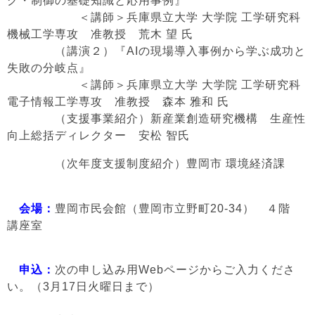
グ・制御の基礎知識と応用事例』
＜講師＞兵庫県立大学 大学院 工学研究科
機械工学専攻 准教授 荒木 望 氏
（講演２）『AIの現場導入事例から学ぶ成功と
失敗の分岐点』
＜講師＞兵庫県立大学 大学院 工学研究科
電子情報工学専攻 准教授 森本 雅和 氏
（支援事業紹介）新産業創造研究機構 生産性
向上総括ディレクター 安松 智氏
（次年度支援制度紹介）豊岡市 環境経済課
会場：
豊岡市民会館（豊岡市立野町20-34） ４階
講座室
申込：
次の申し込み用Webページからご入力くださ
い。（3月17日火曜日まで）