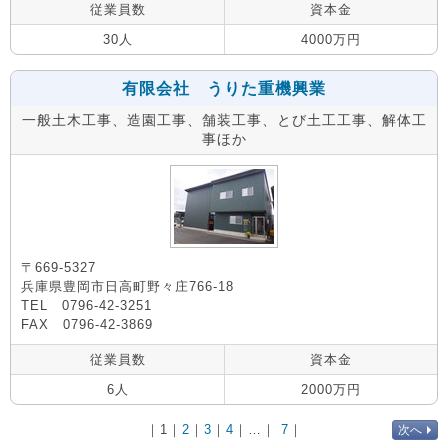
従業員数
資本金
30人
4000万円
有限会社 うりた重機興業
一般土木工事、造園工事、舗装工事、とび土工工事、解体工
事ほか
〒669-5327
兵庫県豊岡市日高町野々庄766-18
TEL 0796-42-3251
FAX 0796-42-3869
従業員数
資本金
6人
2000万円
｜
1
｜
2
｜
3
｜
4
｜…｜
7
｜
次へ