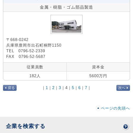
金属・樹脂・ゴム部品製造
〒668-0242
兵庫県豊岡市出石町桐野1150
TEL 0796-52-2339
FAX 0796-52-5687
従業員数
資本金
182人
5600万円
｜
1
｜
2
｜
3
｜
4
｜
5
｜
6
｜
7
｜
戻る
次へ
ページの先頭へ
企業を検索する