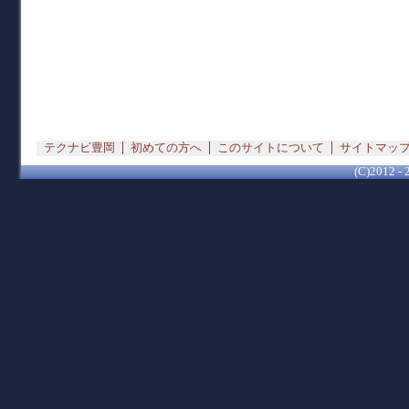
テクナビ豊岡
初めての方へ
このサイトについて
サイトマッ
(C)2012 - 