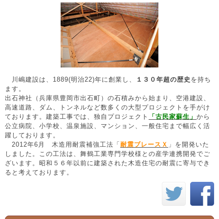
川嶋建設は、1889(明治22)年に創業し、
１３０
年超
の歴史
を持ち
ます。
出石神社（兵庫県豊岡市出石町）の石積みから始まり、空港建設、
高速道路、ダム、トンネルなど数多くの大型プロジェクトを手がけ
ております。建築工事では、独自プロジェクト
「古民家蘇生」
から
公立病院、小学校、温泉施設、マンション、一般住宅まで幅広く活
躍しております。
2012年6月 木造用耐震補強工法「
耐震ブレースＸ
」を開発いた
しました。この工法は、舞鶴工業専門学校様との産学連携開発でご
ざいます。昭和５６年以前に建築された木造住宅の耐震に寄与でき
ると考えております。