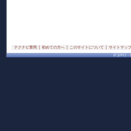
テクナビ豊岡
初めての方へ
このサイトについて
サイトマッ
(C)2012 - 