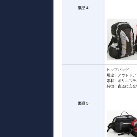
製品４
ヒップバッグ
用途：アウトドア
素材：ポリエステ
特徴：夜道に安全
製品５