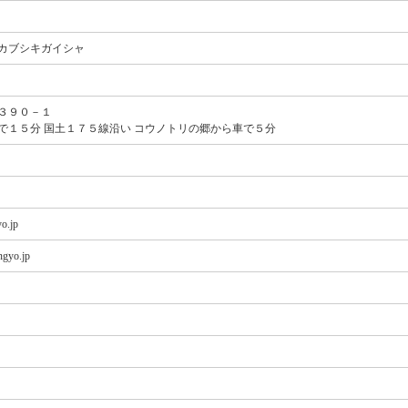
カブシキガイシャ
３９０－１
で１５分 国土１７５線沿い コウノトリの郷から車で５分
o.jp
ngyo.jp