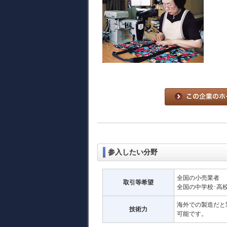
参入したい分野
全国の小売業者
取引等希望
全国の中学校･高
海外での製造だと
技術力
可能です。