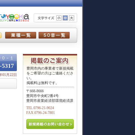
９０－１
-5317
豊岡市内の事業者で新規掲載
をご希望の方はご連絡くださ
年01月22日
い。
掲載料は無料です。
〒668-8666
豊岡市中央町2番4号
豊岡市産業経済部環境経済課
TEL.0796-21-9024
FAX.0796-24-7801