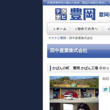
兵庫県豊岡市の優れた技術、製品の情報を発信し、
テクナビ豊岡
> 田中産業株式会社
田中産業株式会社
かばんの町 豊岡 かばん工場 小ロ
自社