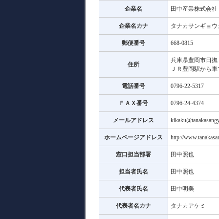
企業名
田中産業株式会社
企業名カナ
タナカサンギョウ
郵便番号
668-0815
兵庫県豊岡市日撫
住所
ＪＲ豊岡駅から車
電話番号
0796-22-5317
ＦＡＸ番号
0796-24-4374
メールアドレス
kikaku@tanakasangy
ホームページアドレス
http://www.tanakasa
窓口担当部署
田中照也
担当者氏名
田中照也
代表者氏名
田中明美
代表者名カナ
タナカアケミ