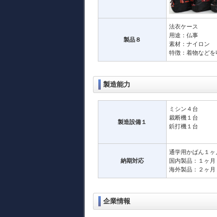
法衣ケース
用途：仏事
製品８
素材：ナイロン
特徴：着物などを
製造能力
ミシン４台
裁断機１台
製造設備１
鋲打機１台
通学用かばん１ヶ
納期対応
国内製品：１ヶ月
海外製品：２ヶ月
企業情報