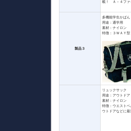
載！ Ａ－４ファ
多機能学生かばん
用途：通学用
素材：ナイロン
特徴：３ＷＡＹ型
製品３
リュックサック
用途：アウトドア
素材：ナイロン
特徴：ウエストベ
ウトドアなどに最