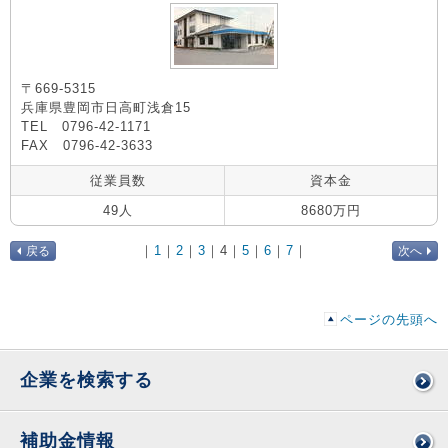
〒669-5315
兵庫県豊岡市日高町浅倉15
TEL 0796-42-1171
FAX 0796-42-3633
従業員数
資本金
49人
8680万円
｜
1
｜
2
｜
3
｜
4
｜
5
｜
6
｜
7
｜
戻る
次へ
ページの先頭へ
企業を検索する
補助金情報