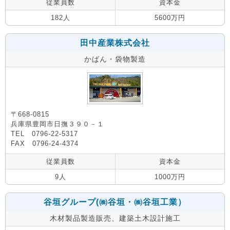
従業員数
資本金
182人
5600万円
田中産業株式会社
かばん・袋物製造
〒668-0815
兵庫県豊岡市日撫３９０－１
TEL 0796-22-5317
FAX 0796-24-4374
従業員数
資本金
9人
1000万円
谷垣グループ(㈱谷垣・㈱谷垣工業）
木材製品製造販売、建築土木設計施工