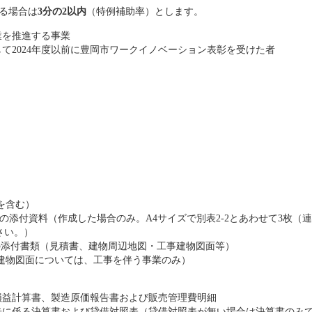
る場合は
3分の2以内
（特例補助率）とします。
業を推進する事業
て2024年度以前に豊岡市ワークイノベーション表彰を受けた者
を含む）
2の添付資料（作成した場合のみ。A4サイズで別表2-2とあわせて3枚（
さい。）
の添付書類（見積書、建物周辺地図・工事建物図面等）
建物図面については、工事を伴う事業のみ）
損益計算書、製造原価報告書および販売管理費明細
告に係る決算書および貸借対照表（貸借対照表が無い場合は決算書のみ