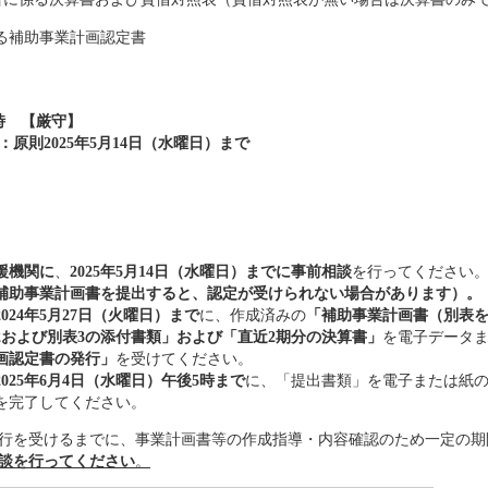
る補助事業計画認定書
5時 【厳守】
則2025年5月14日（水曜日）まで
援機関に
、
2025年5月14日（水曜日）までに事前相談
を行ってください
補助事業計画書を提出すると、認定が受けられない場合があります）。
2024年5月27日（火曜日）まで
に、作成済みの
「補助事業計画書（別表
2および別表3の添付書類」および「直近2期分の決算書」
を電子データ
画認定書の発行」
を受けてください。
2025年6月4日（水曜日）午後5時まで
に、「提出書類」を電子または紙
を完了してください。
行を受けるまでに、事業計画書等の作成指導・内容確認のため一定の期
談を行ってください
。