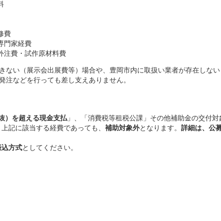
料
修費
専門家経費
外注費・試作原材料費
きない（展示会出展費等）場合や、豊岡市内に取扱い業者が存在しない
発注などを行っても差し支えありません。
税抜）を超える現金支払
」、「消費税等租税公課」その他補助金の交付対
、上記に該当する経費であっても、
補助対象外
となります。
詳細は、公
振込方式
としてください。