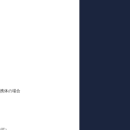
連携体の場合
で可）