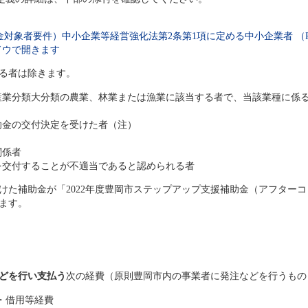
対象者要件）中小企業等経営強化法第2条第1項に定める中小企業者 （P
る者は除きます。
産業分類大分類の農業、林業または漁業に該当する者で、当該業種に係
補助金の交付決定を受けた者（注）
関係者
を交付することが不適当であると認められる者
受けた補助金が「2022年度豊岡市ステップアップ支援補助金（アフター
ます。
どを行い支払う
次の経費（原則豊岡市内の事業者に発注などを行うもの
・借用等経費