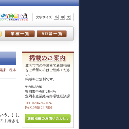
豊岡市内の事業者で新規掲載
境経済課 樫本
をご希望の方はご連絡くださ
い。
掲載料は無料です。
〒668-8666
豊岡市中央町2番4号
豊岡市産業経済部環境経済課
TEL.0796-21-9024
FAX.0796-24-7801
いう。）に
の手続きを