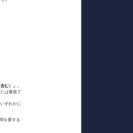
。
を含む）」、
または書面で
のいずれかに
間を要する