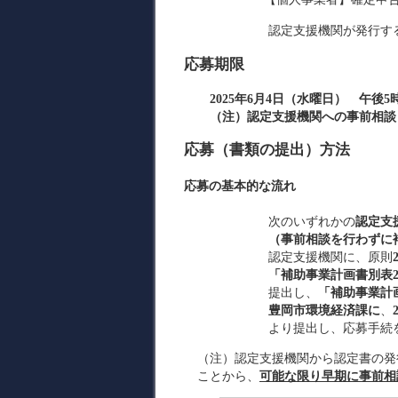
認定支援機関が発行す
応募期限
2025年6月4日（水曜日） 午後
（注）認定支援機関への事前相談：原
応募（書類の提出）方法
応募の基本的な流れ
次のいずれかの
認定支
（事前相談を行わずに
認定支援機関に、原則
「補助事業計画書別表
提出し、
「補助事業計
豊岡市環境経済課に
、
より提出し、応募手続
（注）認定支援機関から認定書の発
ことから、
可能な限り早期に事前相