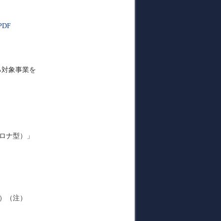
DF
る対象事業を
コロナ型）」
）（注）