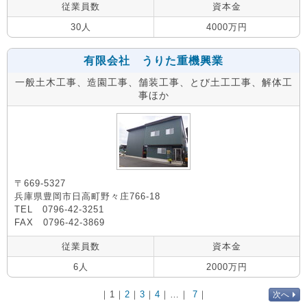
従業員数
資本金
30人
4000万円
有限会社 うりた重機興業
一般土木工事、造園工事、舗装工事、とび土工工事、解体工
事ほか
〒669-5327
兵庫県豊岡市日高町野々庄766-18
TEL 0796-42-3251
FAX 0796-42-3869
従業員数
資本金
6人
2000万円
｜
1
｜
2
｜
3
｜
4
｜…｜
7
｜
次へ