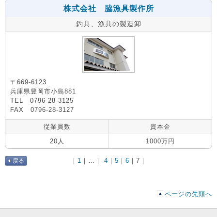
株式会社 脇漁具製作所
釣具、漁具の製造卸
〒669-6123
兵庫県豊岡市小島881
TEL 0796-28-3125
FAX 0796-28-3127
従業員数
資本金
20人
1000万円
｜
1
｜…｜
4
｜
5
｜
6
｜
7
｜
戻る
ページの先頭へ